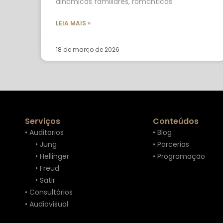
dinâmicas familiares, românticas
LEIA MAIS »
18 de março de 2026
Serviços
Conteúdos
• Auditorios
• Blog
• Jung
• Parcerias
• Hellinger
• Programação
• Freud
• Satir
• Consultórios
• Audiovisual