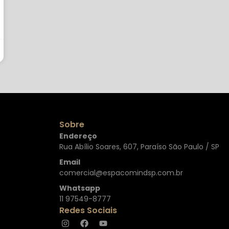
Sobre
Endereço
Rua Abílio Soares, 607, Paraíso São Paulo / SP
Email
comercial@espacomindsp.com.br
Whatsapp
11 97549-8777
Redes Sociais